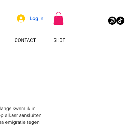
Log In
CONTACT
SHOP
langs kwam ik in
p elkaar aansluiten
na emigratie tegen