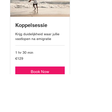
Koppelsessie
Krijg duidelijkheid waar jullie
vastlopen na emigratie
1 hr 30 min
129
€129
euros
Book Now
Marie Louise Feline