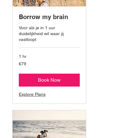
Borrow my brain
Voor als je in 1 uur
duidelijkheid wil waar jij
vastloopt
1 hr
79
€79
euros
Book Now
Explore Plans