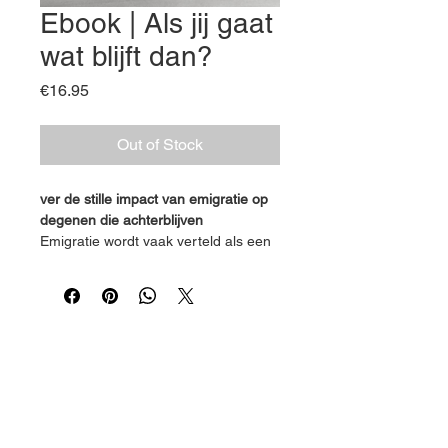
Ebook | Als jij gaat
wat blijft dan?
Price
€16.95
Out of Stock
ver de stille impact van emigratie op 
degenen die achterblijven
Emigratie wordt vaak verteld als een 
verhaal van avontuur, nieuwe kansen 
en het najagen van dromen. Maar 
wat als jij degene bent die blijft? Wat 
als jouw leven doorgaat, terwijl een 
dierbare vertrekt?
Dit boek is voor 
de achterblijvers
—de 
ouders, vrienden, broers en zussen, 
Marie Louise Feline
partners—die met een mengeling 