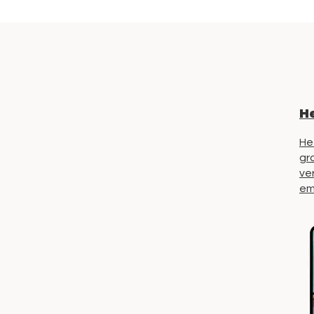
He
He
gr
ve
em