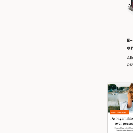
E
e
Al
ps