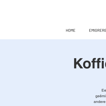
HOME
EMIGRER
Koff
Ee
geëmig
andere 