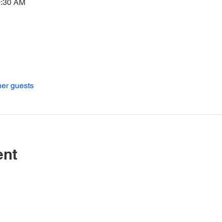
0:30 AM
her guests
ent