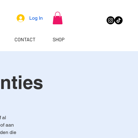
Log In
CONTACT
SHOP
nties
 al
 of aan
rden die