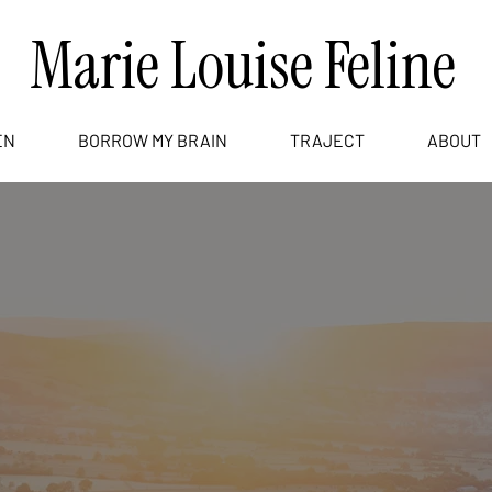
Marie Louise Feline
EN
BORROW MY BRAIN
TRAJECT
ABOUT